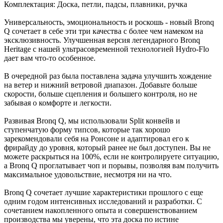
Комплектация: Доска, петли, падсы, плавники, ручка
Универсальность, эмоциональность и роскошь - новый Bronq
Q сочетает в себе эти три качества с более чем намеком на
эксклюзивность. Улучшенная версия легендарного Bronq
Heritage с нашей ультрасовременной технологией Hydro-Flo
дает вам что-то особенное.
В очередной раз была поставлена задача улучшить хождение
на ветер и нижний ветровой диапазон. Добавьте больше
скорости, больше сцепления и большего контроля, но не
забывая о комфорте и легкости.
Развивая Bronq Q, мы использовали Split конвейв и
ступенчатую форму типсов, которые так хорошо
зарекомендовали себя на Ронсоне и адаптировал его к
фрирайду до уровня, который ранее не был доступен. Вы не
можете раскрыться на 100%, если не контролируете ситуацию,
а Bronq Q проглатывает чоп и порывы, позволяя вам получить
максимальное удовольствие, несмотря ни на что.
Bronq Q сочетает лучшие характеристики прошлого с еще
одним годом интенсивных исследований и разработки. С
сочетанием накопленного опыта и совершенствованием
производства мы уверены, что эта доска по истине